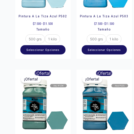
se
se
pueden
pu
elegir
eleg
Pintura A La Tiza Azul P502
Pintura A La Tiza Azul P503
en
en
$
7.500
-
$
11.500
$
7.500
-
$
11.500
Tamaño
Tamaño
la
la
página
pág
500 grs
1 kilo
500 grs
1 kilo
de
de
Seleccionar Opciones
Seleccionar Opciones
producto
pro
Rango
Rango
Este
Est
¡Oferta!
¡Oferta!
de
de
precios:
precios:
¡Oferta!
¡Oferta!
producto
pro
desde
desde
$7.500
$7.500
hasta
hasta
tiene
tie
$11.500
$11.500
múltiples
múl
variantes.
var
Las
Las
opciones
opc
se
se
pueden
pu