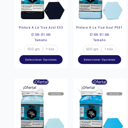
opciones
opc
se
se
pueden
pu
elegir
eleg
Pintura A La Tiza Azul E53
Pintura A La Tiza Azul P501
en
en
$
7.500
-
$
11.500
$
7.500
-
$
11.500
Tamaño
Tamaño
la
la
página
pág
500 grs
1 kilo
500 grs
1 kilo
de
de
Seleccionar Opciones
Seleccionar Opciones
producto
pro
Rango
Rango
Este
Est
¡Oferta!
¡Oferta!
de
de
precios:
precios:
¡Oferta!
¡Oferta!
producto
pro
desde
desde
$7.500
$7.500
hasta
hasta
tiene
tie
$11.500
$11.500
múltiples
múl
variantes.
var
Las
Las
opciones
opc