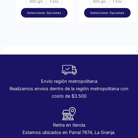
página
pág
500 grs
1 kilo
500 grs
1 kilo
de
de
Seleccionar Opciones
Seleccionar Opciones
producto
pro
Envío región metropolitana
Realizamos envios dentro de la región metropolitana con
costo de $3.500
Retira en tienda
Estamos ubicados en Parral 7674, La Granja.