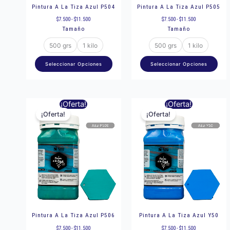
elegir
eleg
Pintura A La Tiza Azul P504
Pintura A La Tiza Azul P505
en
en
$
7.500
-
$
11.500
$
7.500
-
$
11.500
Tamaño
Tamaño
la
la
página
pág
500 grs
1 kilo
500 grs
1 kilo
de
de
Seleccionar Opciones
Seleccionar Opciones
producto
pro
Rango
Rango
Este
Est
¡Oferta!
¡Oferta!
de
de
precios:
precios:
¡Oferta!
¡Oferta!
producto
pro
desde
desde
$7.500
$7.500
hasta
hasta
tiene
tie
$11.500
$11.500
múltiples
múl
variantes.
var
Las
Las
opciones
opc
se
se
pueden
pu
elegir
eleg
Pintura A La Tiza Azul P506
Pintura A La Tiza Azul Y50
en
en
$
7.500
-
$
11.500
$
7.500
-
$
11.500