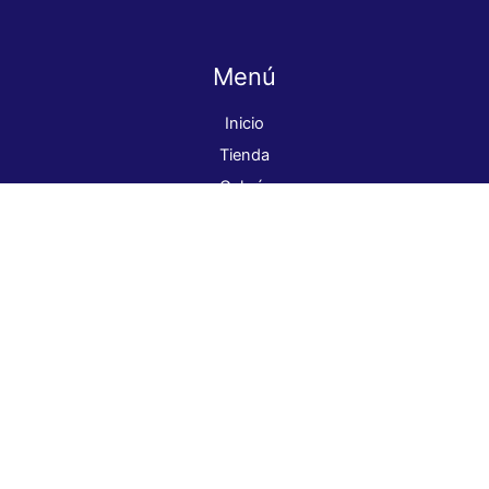
Menú
Inicio
Tienda
Galería
Nosotros
Contacto
ventas@globalcolor.cl
+569 98262339
Dirección: Parral 7674, La Granja.
¡Síguenos!
Pago seguro
Pinturas Global Color