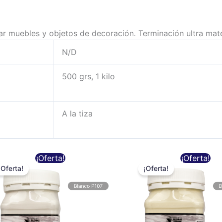
erar muebles y objetos de decoración. Terminación ultra mat
N/D
500 grs, 1 kilo
A la tiza
Rango
Rango
Este
E
¡Oferta!
¡Oferta!
de
de
precios:
precios:
¡Oferta!
¡Oferta!
producto
p
desde
desde
$7.500
$7.500
tiene
t
hasta
hasta
múltiples
m
$11.500
$11.500
variantes.
v
Las
L