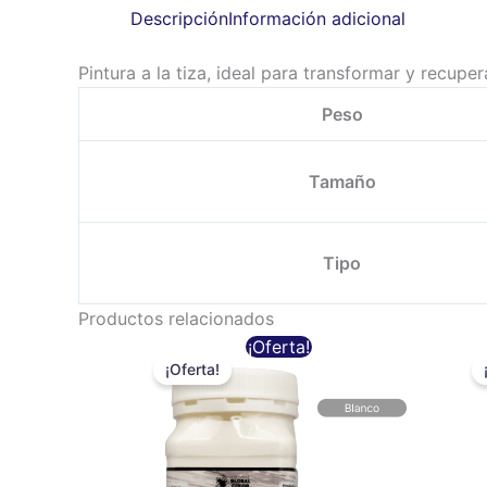
Descripción
Información adicional
Pintura a la tiza, ideal para transformar y recup
Peso
Tamaño
Tipo
Productos relacionados
Rango
Este
¡Oferta!
de
precios:
¡Oferta!
producto
desde
$7.500
tiene
hasta
múltiples
$11.500
variantes.
Las