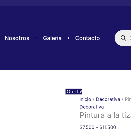
Pintura
Rango
a
de
la
precio
tiza
desde
Búsque
de
verde
$7.500
Nosotros
Galería
Contacto
produc
P606
hasta
cantidad
$11.50
¡Oferta!
Inicio
/
Decorativa
/ Pi
Decorativa
Pintura a la t
$
7.500
-
$
11.500