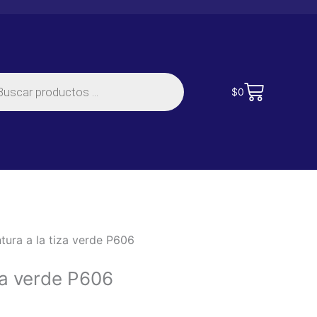
s:
da
Carrito
$
0
tos
0
ntura a la tiza verde P606
iza verde P606