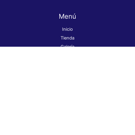
Menú
Inicio
Tienda
Galería
Nosotros
Contacto
ventas@globalcolor.cl
+569 98262339
Dirección: Parral 7674, La Granja.
¡Síguenos!
Pago seguro
Pinturas Global Color