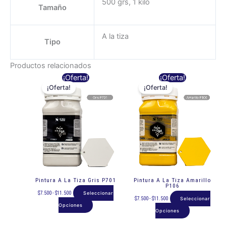
500 grs, 1 kilo
Tamaño
A la tiza
Tipo
Productos relacionados
Rango
Rango
Este
Este
¡Oferta!
¡Oferta!
de
de
precios:
precios:
¡Oferta!
¡Oferta!
producto
producto
desde
desde
$7.500
$7.500
hasta
hasta
tiene
tiene
$11.500
$11.500
múltiples
múltiples
variantes.
variantes.
Las
Las
opciones
opciones
se
se
pueden
pueden
Pintura A La Tiza Gris P701
Pintura A La Tiza Amarillo
elegir
elegir
P106
$
7.500
-
$
11.500
Seleccionar
en
en
$
7.500
-
$
11.500
Seleccionar
Opciones
la
la
Opciones
página
página