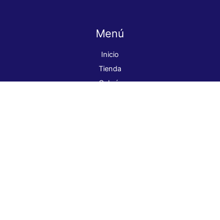
Menú
Inicio
Tienda
Galería
Nosotros
Contacto
ventas@globalcolor.cl
+569 98262339
Dirección: Parral 7674, La Granja.
¡Síguenos!
Pago seguro
Pinturas Global Color