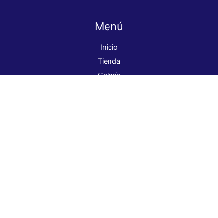
Menú
Inicio
Tienda
Galería
Nosotros
Contacto
ventas@globalcolor.cl
+569 98262339
Dirección: Parral 7674, La Granja.
¡Síguenos!
Pago seguro
Pinturas Global Color