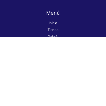
Menú
Inicio
Tienda
Galería
Nosotros
Contacto
ventas@globalcolor.cl
+569 98262339
Dirección: Parral 7674, La Granja.
¡Síguenos!
Pago seguro
Pinturas Global Color